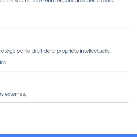
iteur ne saurait être tenu responsable des erreurs,
tégé par le droit de la propriété intellectuelle.
te.
es externes.