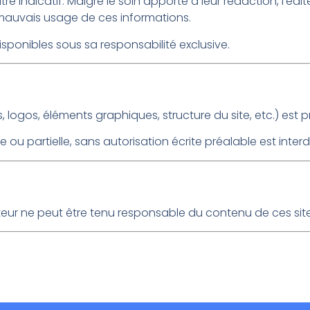
itre indicatif. Malgré le soin apporté à leur rédaction, l’éd
mauvais usage de ces informations.
 disponibles sous sa responsabilité exclusive.
ogos, éléments graphiques, structure du site, etc.) est pro
ou partielle, sans autorisation écrite préalable est interdi
’éditeur ne peut être tenu responsable du contenu de ces sit